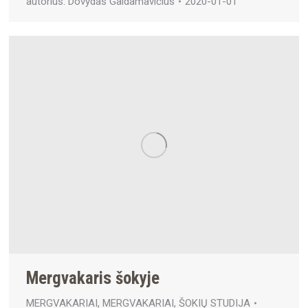
autorius:
Dovydas Gaidamavičius
2020-01-01
Mergvakaris šokyje
MERGVAKARIAI
,
MERGVAKARIAI
,
ŠOKIŲ STUDIJA