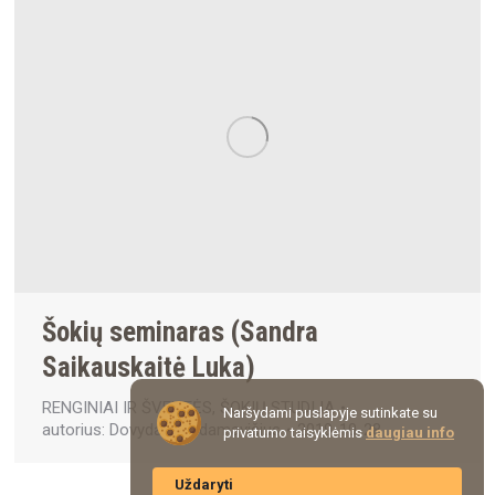
Šokių seminaras (Sandra
Saikauskaitė Luka)
RENGINIAI IR ŠVENTĖS
,
ŠOKIŲ STUDIJA
Naršydami puslapyje sutinkate su
autorius:
Dovydas Gaidamavičius
2019-10-28
privatumo taisyklėmis
daugiau info
Uždaryti