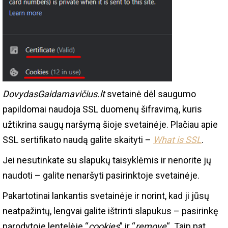
DovydasGaidamavičius.lt
svetainė dėl saugumo
papildomai naudoja SSL duomenų šifravimą, kuris
užtikrina saugų naršymą šioje svetainėje. Plačiau apie
SSL sertifikato naudą galite skaityti –
What is SSL
.
Jei nesutinkate su slapukų taisyklėmis ir nenorite jų
naudoti – galite nenaršyti pasirinktoje svetainėje.
Pakartotinai lankantis svetainėje ir norint, kad ji jūsų
neatpažintų, lengvai galite ištrinti slapukus – pasirinkę
parodytoje lentelėje “
cookies
” ir “
remove
“. Taip pat