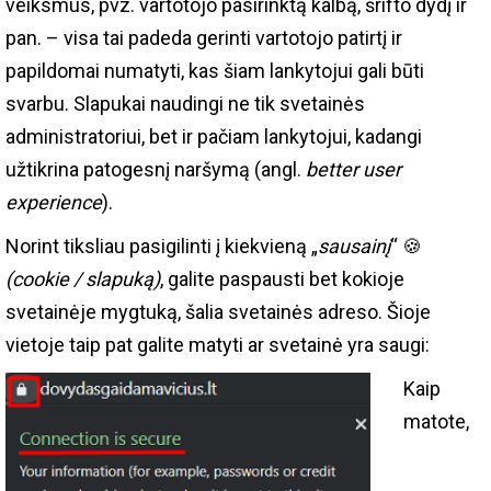
veiksmus, pvz. vartotojo pasirinktą kalbą, šrifto dydį ir
pan. – visa tai padeda gerinti vartotojo patirtį ir
papildomai numatyti, kas šiam lankytojui gali būti
svarbu. Slapukai naudingi ne tik svetainės
administratoriui, bet ir pačiam lankytojui, kadangi
užtikrina patogesnį naršymą (angl.
better user
experience
).
Norint tiksliau pasigilinti į kiekvieną „
sausainį
“ 🍪
(cookie / slapuką)
, galite paspausti bet kokioje
svetainėje mygtuką, šalia svetainės adreso. Šioje
vietoje taip pat galite matyti ar svetainė yra saugi:
Kaip
matote,