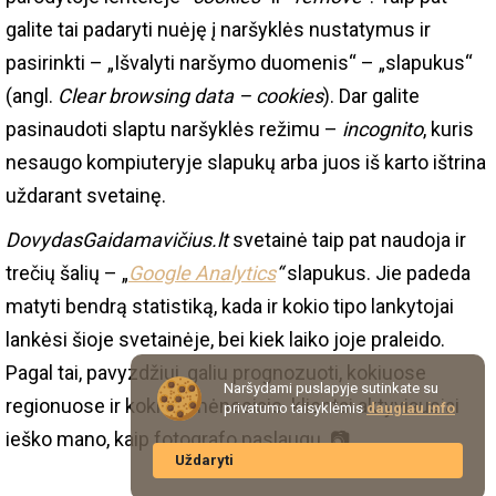
galite tai padaryti nuėję į naršyklės nustatymus ir
pasirinkti – „Išvalyti naršymo duomenis“ – „slapukus“
(angl.
Clear browsing data – cookies
). Dar galite
pasinaudoti slaptu naršyklės režimu –
incognito
, kuris
nesaugo kompiuteryje slapukų arba juos iš karto ištrina
uždarant svetainę.
DovydasGaidamavičius.lt
svetainė taip pat naudoja ir
trečių šalių – „
Google Analytics
“
slapukus. Jie padeda
matyti bendrą statistiką, kada ir kokio tipo lankytojai
lankėsi šioje svetainėje, bei kiek laiko joje praleido.
Pagal tai, pavyzdžiui, galiu prognozuoti, kokiuose
Naršydami puslapyje sutinkate su
regionuose ir kokiais mėnesiais klientai aktyviausiai
privatumo taisyklėmis
daugiau info
ieško mano, kaip fotografo paslaugų. 📷
Uždaryti