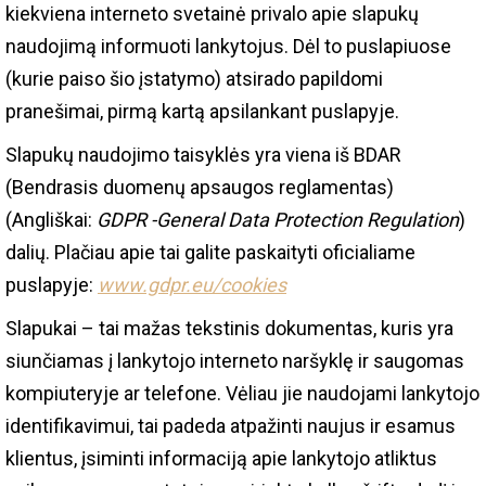
kiekviena interneto svetainė privalo apie slapukų
naudojimą informuoti lankytojus. Dėl to puslapiuose
(kurie paiso šio įstatymo) atsirado papildomi
pranešimai, pirmą kartą apsilankant puslapyje.
Slapukų naudojimo taisyklės yra viena iš BDAR
(Bendrasis duomenų apsaugos reglamentas)
(Angliškai:
GDPR -General Data Protection Regulation
)
dalių. Plačiau apie tai galite paskaityti oficialiame
puslapyje:
www.gdpr.eu/cookies
Slapukai – tai mažas tekstinis dokumentas, kuris yra
siunčiamas į lankytojo interneto naršyklę ir saugomas
kompiuteryje ar telefone. Vėliau jie naudojami lankytojo
identifikavimui, tai padeda atpažinti naujus ir esamus
klientus, įsiminti informaciją apie lankytojo atliktus