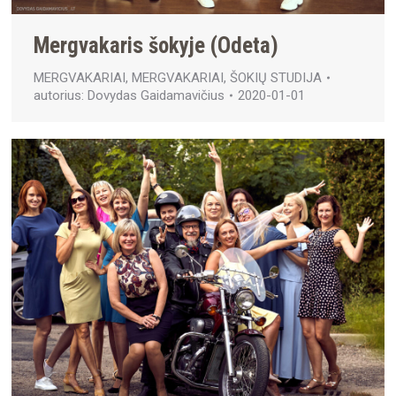
Mergvakaris šokyje (Odeta)
MERGVAKARIAI
,
MERGVAKARIAI
,
ŠOKIŲ STUDIJA
autorius:
Dovydas Gaidamavičius
2020-01-01