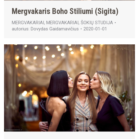
Mergvakaris Boho Stiliumi (Sigita)
MERGVAKARIAI
,
MERGVAKARIAI
,
ŠOKIŲ STUDIJA
autorius:
Dovydas Gaidamavičius
2020-01-01