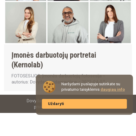
Įmonės darbuotojų portretai
(Kernolab)
FOTOSESIJOS
,
Įmonės darbuotojų fotosesija
autorius:
Dovydas Gaidamavičius
2022-04-07
Naršydami puslapyje sutinkate su
privatumo taisyklėmis
daugiau info
Dovydas Gaidamavičius | PHOTOGRAPHY
Uždaryti
privatumo taisyklės
© 2015 -
2026