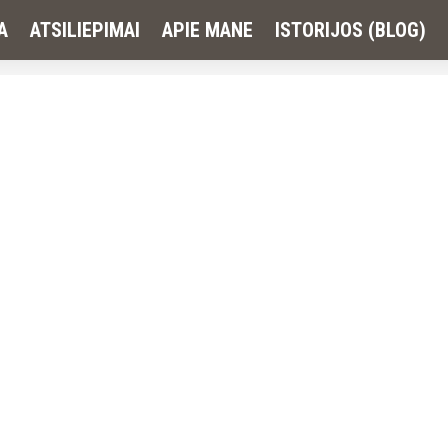
Poros fotosesija (Medeina ir Donatas
A
ATSILIEPIMAI
APIE MANE
ISTORIJOS (BLOG)