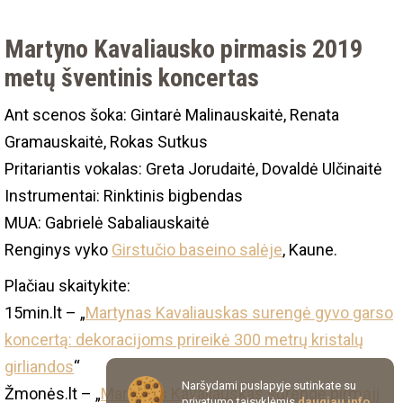
Martyno Kavaliausko pirmasis 2019
metų šventinis koncertas
Ant scenos šoka: Gintarė Malinauskaitė, Renata
Gramauskaitė, Rokas Sutkus
Pritariantis vokalas: Greta Jorudaitė, Dovaldė Ulčinaitė
Instrumentai: Rinktinis bigbendas
MUA: Gabrielė Sabaliauskaitė
Renginys vyko
Girstučio baseino salėje
, Kaune.
Plačiau skaitykite:
15min.lt – „
Martynas Kavaliauskas surengė gyvo garso
koncertą: dekoracijoms prireikė 300 metrų kristalų
girliandos
“
Naršydami puslapyje sutinkate su
Žmonės.lt – „
Martynas Kavaliauskas surengė pirmąjį
privatumo taisyklėmis
daugiau info