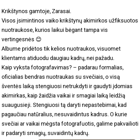
Krikštynos gamtoje, Zarasai.
Visos įsimintinos vaiko krikštynų akimirkos užfiksuotos
nuotraukose, kurios laikui bėgant tampa vis
vertingesnės 😊
Albume pridėtos tik kelios nuotraukos, visuomet
klientams atiduodu daugiau kadrų, nei pažadu.
Kaip vyksta fotografavimas? – padarau formalias,
oficialias bendras nuotraukas su svečiais, o visą
šventės laiką stengiuosi netrukdyti ir gaudyti įdomias
akimirkas, kaip žaidžia vaikai ir smagiai laiką leidžią
suaugusieji. Stengiuosi tą daryti nepastebimai, kad
pagaučiau natūralius, nesuvaidintus kadrus. O kurie
svečiai ar vaikai mėgsta fotografuotis, galime pakvailioti
ir padaryti smagių, suvaidintų kadrų.